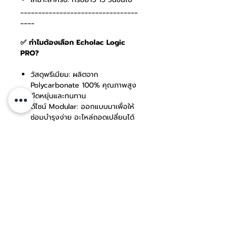
_________________________________
____
✅ ทำไมต้องเลือก Echolac Logic
PRO?
วัสดุพรีเมียม: ผลิตจาก
Polycarbonate 100% คุณภาพสูง
ยืดหยุ่นและทนทาน
ดีไซน์ Modular: ออกแบบมาเพื่อให้
ซ่อมบำรุงง่าย อะไหล่ถอดเปลี่ยนได้
เอง ช่วยลดขยะและประหยัด
ทรัพยากร
การรับประกัน: มั่นใจด้วยมาตรฐานการ
ผลิตระดับโลกและบริการหลังการขาย
จาก Echolac Thailand
Features & Design