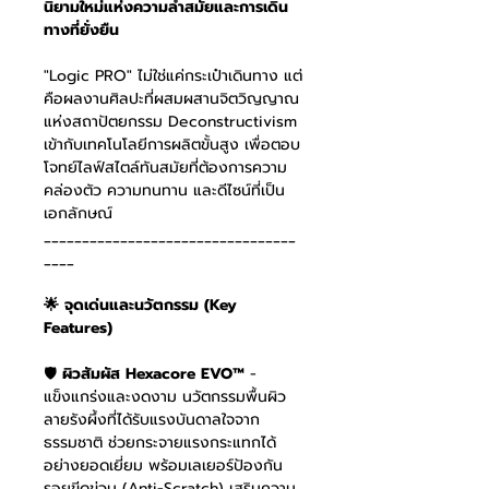
นิยามใหม่แห่งความล้ำสมัยและการเดิน
ทางที่ยั่งยืน
"Logic PRO" ไม่ใช่แค่กระเป๋าเดินทาง แต่
คือผลงานศิลปะที่ผสมผสานจิตวิญญาณ
แห่งสถาปัตยกรรม Deconstructivism
เข้ากับเทคโนโลยีการผลิตขั้นสูง เพื่อตอบ
โจทย์ไลฟ์สไตล์ทันสมัยที่ต้องการความ
คล่องตัว ความทนทาน และดีไซน์ที่เป็น
เอกลักษณ์
_________________________________
____
🌟 จุดเด่นและนวัตกรรม (Key
Features)
🛡️
ผิวสัมผัส Hexacore EVO™
-
แข็งแกร่งและงดงาม นวัตกรรมพื้นผิว
ลายรังผึ้งที่ได้รับแรงบันดาลใจจาก
ธรรมชาติ ช่วยกระจายแรงกระแทกได้
อย่างยอดเยี่ยม พร้อมเลเยอร์ป้องกัน
รอยขีดข่วน (Anti-Scratch) เสริมความ