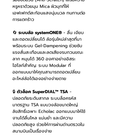
หรูหราด้วยมุม Mica ผิวมุกที่ให้
เอฟเฟกต์สะท้อนแสงนุ่มนวล ทนทานต่อ
การแตกร้าว
🔄
ระบบล้อ systemONE®
- ลื่น เงียบ
และถอดเปลี่ยนได้ ล้อรุ่นใหม่ล่าสุดที่มา
พร้อมระบบ Gel-Dampening ช่วยซับ
แรงสั่นสะเทือนและลดเสียงรบกวนขณะ
ลาก หมุนได้ 360 องศาอย่างอิสระ
ไฮไลท์สำคัญ: ระบบ Modular ที่
ออกแบบมาให้คุณสามารถถอดเปลี่ยน
อะไหล่ล้อได้เองอย่างง่ายดาย
🔒
ตัวล็อค SuperDIAL™ TSA
-
ปลอดภัยระดับสากล ระบบล็อครหัส
มาตรฐาน TSA แบบวงล้อขนาดใหญ่
ลิขสิทธิ์เฉพาะ Echolac ออกแบบมาให้ใช้
งานได้ลื่นไหล แม่นยำ และมีความ
ปลอดภัยสูง ช่วยให้การผ่านด่านตรวจใน
สนามบินเป็นเรื่องง่าย