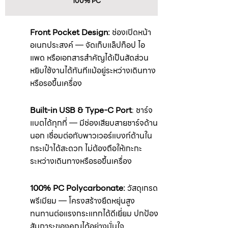
100% PC
Front Pocket Design:
ช่องเปิดหน้า
อเนกประสงค์ — จัดเก็บแล็ปท็อป ไอ
แพด หรือเอกสารสำคัญได้เป็นสัดส่วน
หยิบใช้งานได้ทันทีแม้อยู่ระหว่างเดินทาง
หรือรอขึ้นเครื่อง
Built-in USB & Type-C Port
: ชาร์จ
แบตได้ทุกที่ — มีช่องเสียบสายชาร์จด้าน
นอก เชื่อมต่อกับพาวเวอร์แบงก์ด้านใน
กระเป๋าได้สะดวก ไม่ต้องถือให้เกะกะ
ระหว่างเดินทางหรือรอขึ้นเครื่อง
100% PC Polycarbonate:
วัสดุเกรด
พรีเมียม — โครงสร้างยืดหยุ่นสูง
ทนทานต่อแรงกระแทกได้ดีเยี่ยม ปกป้อง
สัมภาระของคุณได้อย่างมั่นใจ