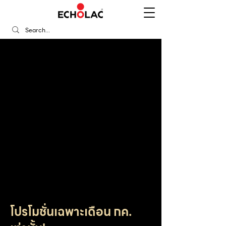
Echolac 60th
Anniversary:
Highlight of the
Month
00
00
00
00
min
sec
days
hours
โปรโมชั่นเฉพาะเดือน กค.