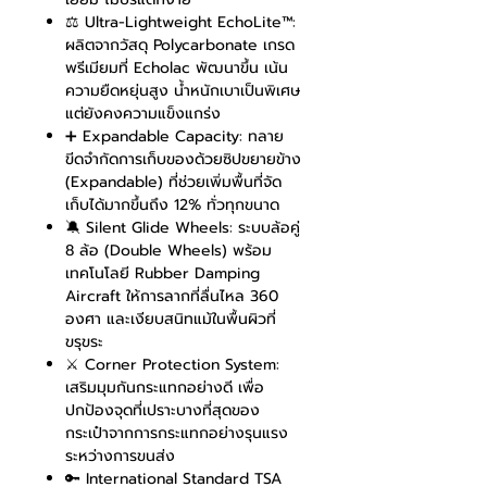
⚖️ Ultra-Lightweight EchoLite™:
ผลิตจากวัสดุ Polycarbonate เกรด
พรีเมียมที่ Echolac พัฒนาขึ้น เน้น
ความยืดหยุ่นสูง น้ำหนักเบาเป็นพิเศษ
แต่ยังคงความแข็งแกร่ง
➕ Expandable Capacity: ทลาย
ขีดจำกัดการเก็บของด้วยซิปขยายข้าง
(Expandable) ที่ช่วยเพิ่มพื้นที่จัด
เก็บได้มากขึ้นถึง 12% ทั่วทุกขนาด
🔕 Silent Glide Wheels: ระบบล้อคู่
8 ล้อ (Double Wheels) พร้อม
เทคโนโลยี Rubber Damping
Aircraft ให้การลากที่ลื่นไหล 360
องศา และเงียบสนิทแม้ในพื้นผิวที่
ขรุขระ
⚔️ Corner Protection System:
เสริมมุมกันกระแทกอย่างดี เพื่อ
ปกป้องจุดที่เปราะบางที่สุดของ
กระเป๋าจากการกระแทกอย่างรุนแรง
ระหว่างการขนส่ง
🔑 International Standard TSA