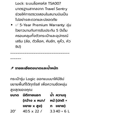
Lock: ระบบล็อครหัส TSA007
มาตรฐานสากลจาก Travel Sentry
ช่วยให้การตรวจสอบในสนามบินเป็น
ไปอย่างสะดวกและปลอดภัย
✅ 5-Year Premium Warranty: อุ่น
ใจยาวนานกับการรับประกัน 5 ปีเต็ม
ครอบคลุมทั้งตัวกระเป๋าและอุปกรณ์
เสริม (ล้อ, ตัวล็อค, คันชัก, หูหิ้ว, หัว
ซิป)
_________________________________
______
📌 รายละเอียดขนาดและน้ำหนัก
กระเป๋ารุ่น Logic ออกแบบมาให้มีซิป
ขยายพื้นที่ได้ทุกไซส์ เพื่อความยืดหยุ่น
สูงสุดของคุณ:
ขนาด
มิติภายนอก
น้ำ
ความจุ
(กว้าง x หนา/
หนั
(ปกติ +
ขยาย x สูง)
ก
ขยาย)
20"
40.5 x 22 /
3.3
40 + 6 L