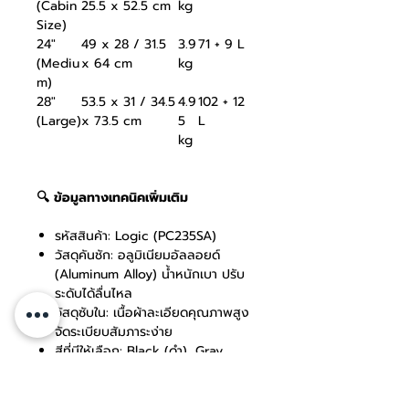
(Cabin
25.5 x 52.5 cm
kg
Size)
24"
49 x 28 / 31.5
3.9
71 + 9 L
(Mediu
x 64 cm
kg
m)
28"
53.5 x 31 / 34.5
4.9
102 + 12
(Large)
x 73.5 cm
5
L
kg
🔍 ข้อมูลทางเทคนิคเพิ่มเติม
รหัสสินค้า: Logic (PC235SA)
วัสดุคันชัก: อลูมิเนียมอัลลอยด์
(Aluminum Alloy) น้ำหนักเบา ปรับ
ระดับได้ลื่นไหล
วัสดุซับใน: เนื้อผ้าละเอียดคุณภาพสูง
จัดระเบียบสัมภาระง่าย
สีที่มีให้เลือก: Black (ดำ), Gray
(เทา), Navy (กรมท่า)