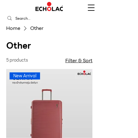
Home
Other
Other
5 products
Filter & Sort
New Arrival