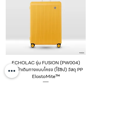
ECHOLAC รุ่น FUSION (PW004)
กระเป๋าเดินทางแบบโครง (ไร้ซิป) วัสดุ PP
ElastoMite™
Regular Price
Sale Price
THB 7,995.00
THB 4,797.00