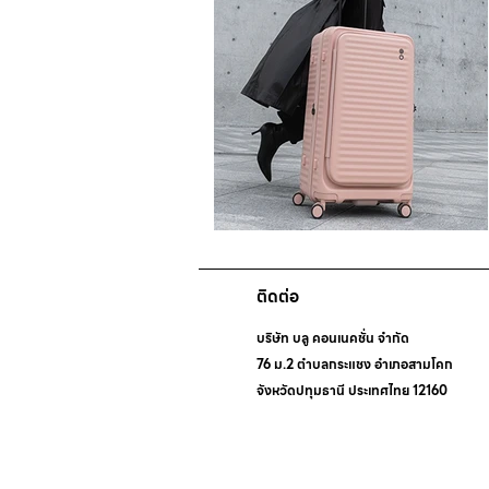
ติดต่อ
บริษัท บลู คอนเนคชั่น จำกัด
76 ม.2 ตำบลกระแชง อำเภอสามโคก
จังหวัดปทุมธานี ประเทศไทย 12160