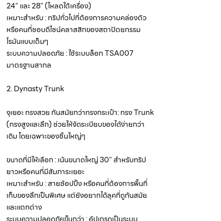
24" และ 28" (โหลดใต้เครื่อง)
เหมาะสำหรับ : ทริปทั่วไปที่ต้องการความคล่องตัว
หรือคนที่ชอบดีไซน์คลาสสิกของสถาปัตยกรรม
โรมันแบบเต็มๆ
ระบบความปลอดภัย : ใช้ระบบล็อก TSA007
มาตรฐานสากล
2. Dynasty Trunk
จุเยอะ ทรงสวย ทันสมัยกว่าทรงกระเป๋า: ทรง Trunk
(ทรงสูงและลึก) ช่วยให้จัดระเบียบของได้ง่ายกว่า
เดิม โดยเฉพาะของชิ้นใหญ่ๆ
ขนาดที่มีให้เลือก : เน้นขนาดใหญ่ 30" สำหรับทริป
ยาวหรือคนที่มีสัมภาระเยอะ
เหมาะสำหรับ : สายช้อปปิ้ง หรือคนที่ต้องการพื้นที่
เก็บของลึกเป็นพิเศษ แต่ยังอยากได้ลุคที่ดูทันสมัย
และแตกต่าง
ระบบความปลอดภัยขั้นกว่า : อัปเกรดเป็นระบบ