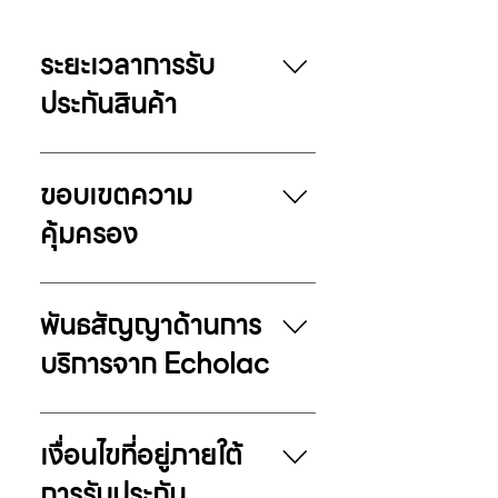
ระยะเวลาการรับ
ประกันสินค้า
สินค้าทั่วไป: รับประกันคุณภาพ 5
ปี สินค้ารุ่นพิเศษ (10-Year
ขอบเขตความ
Warranty): สินค้ารุ่นต่อไปนี้ได้รับ
คุ้มครอง
การรับประกันคุณภาพ 10 ปี
Celestra Front Access V.3
ปีที่ 1 – 2 (Full Coverage
Celestra Trunk Plus V.2
Warranty): ครอบคลุมข้อ
Shogun Evo Logic Pro
พันธสัญญาด้านการ
บกพร่องอันเกิดจากกระบวนการ
Dynasty Dynasty Trunk
บริการจาก Echolac
ผลิตและการใช้งานตามปกติของชิ้น
หมายเหตุ: สิทธิพิเศษนี้ครอบคลุม
ส่วนสำคัญ ได้แก่ ล้อ, คันชัก, ระบบ
เฉพาะสินค้าราคาปกติ โดยไม่รวม
Fast Service: ศูนย์บริการจะ
ล็อก TSA, ซิป, หูหิ้ว, บานพับ, ผ้า
ถึงสินค้าที่จำหน่ายภายใต้เงื่อนไข
ดำเนินการตรวจสอบและซ่อมแซมให้
ซับใน และอุปกรณ์ประกอบภายใน
เงื่อนไขที่อยู่ภายใต้
ส่งเสริมการขายพิเศษตามที่บริษัทฯ
แล้วเสร็จภายใน 30–45 วันทำการ
หากตรวจสอบแล้วพบว่าเป็นความ
กำหนด
การรับประกัน