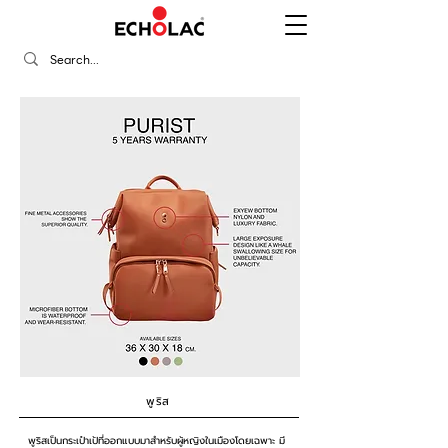
พูริส
พูริสเป็นกระเป๋าเป้ที่ออกแบบมาสำหรับผู้หญิงในเมืองโดยเฉพาะ มี