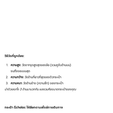
วิธีวัดที่ถูกต้อง:
ความสูง:
 วัดจากจุดสูงสุดของล้อ (รวมหูจับด้านบน) 
จนถึงขอบบนสุด
ความกว้าง:
 วัดด้านที่ยาวที่สุดของตัวกระเป๋า
ความหนา:
 วัดด้านข้าง (ความลึก) ของกระเป๋า
นำตัวเลขทั้ง 3 ด้านมาบวกกัน ผลรวมคือขนาดกระเป๋าของคุณ
กระเป๋า Echolac ให้เลือกตามสไตล์การเดินทาง