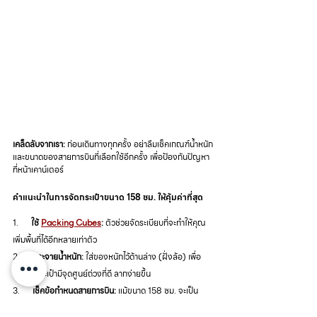
เคล็ดลับจากเรา:
 ก่อนเดินทางทุกครั้ง อย่าลืมเช็คเกณฑ์น้ำหนัก
และขนาดของสายการบินที่เลือกใช้อีกครั้ง เพื่อป้องกันปัญหา
ที่หน้าเคาน์เตอร์
คำแนะนำในการจัดกระเป๋าขนาด 158 ซม. ให้คุ้มค่าที่สุด
1.      
ใช้ 
Packing Cubes
:
 ตัวช่วยจัดระเบียบที่จะทำให้คุณ
เพิ่มพื้นที่ได้อีกหลายเท่าตัว
2.      
กระจายน้ำหนัก:
 ใส่ของหนักไว้ด้านล่าง (ฝั่งล้อ) เพื่อ
ช่วยให้กระเป๋ามีจุดศูนย์ถ่วงที่ดี ลากง่ายขึ้น
3.      
เช็คข้อกำหนดสายการบิน:
 แม้ขนาด 158 ซม. จะเป็น
มาตรฐานสากล แต่แนะให้เช็คเรื่องน้ำหนักโหลดใต้ท้องเครื่อง