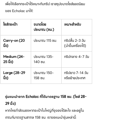
เพื่อให้เลือกกระเป๋าได้เหมาะกับทริป เราสรุปขนาดไซส์ยอดนิยม
ของ Echolac มาให้:
ไซส์กระเป๋า
ขนาดโดย
เหมาะสำหรับ
ประมาณ (ซม.)
Carry-on (20 
ประมาณ 115 ซม.
ทริปสั้น 2-3 วัน 
นิ้ว)
(นำขึ้นเครื่องได้)
Medium (24-
ประมาณ 135-
ทริปกลาง 4-7 วัน
25 นิ้ว)
140 ซม.
Large (28-29 
ประมาณ 150-
ทริปยาว 7-14 วัน 
นิ้ว)
158 ซม.
หรือย้ายประเทศ
รุ่นแนะนำจาก Echolac ที่ได้มาตรฐาน 158 ซม. (ไซส์ 28-
29 นิ้ว)
หากใครกำลังมองหากระเป๋าใบใหญ่ที่จุของได้สะใจ และอยู่ใน
เกณฑ์มาตรฐานสากล 158 ซม. เราขอแนะนำรุ่นเหล่านี้: