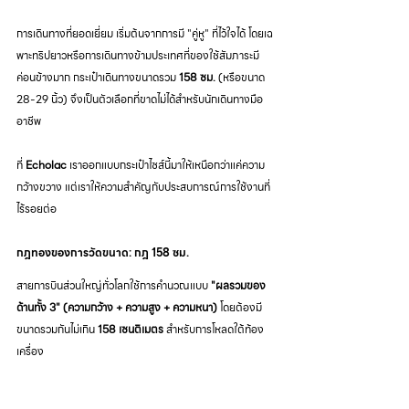
การเดินทางที่ยอดเยี่ยม เริ่มต้นจากการมี "คู่หู" ที่ไว้ใจได้ โดยเฉ
พาะทริปยาวหรือการเดินทางข้ามประเทศที่ของใช้สัมภาระมี
ค่อนข้างมาก กระเป๋าเดินทางขนาดรวม 
158 ซม.
 (หรือขนาด 
28-29 นิ้ว) จึงเป็นตัวเลือกที่ขาดไม่ได้สำหรับนักเดินทางมือ
อาชีพ
ที่ 
Echolac
 เราออกแบบกระเป๋าไซส์นี้มาให้เหนือกว่าแค่ความ
กว้างขวาง แต่เราให้ความสำคัญกับประสบการณ์การใช้งานที่
ไร้รอยต่อ
กฎทองของการวัดขนาด: กฎ 158 ซม.
สายการบินส่วนใหญ่ทั่วโลกใช้การคำนวณแบบ 
"ผลรวมของ
ด้านทั้ง 3" (ความกว้าง + ความสูง + ความหนา)
 โดยต้องมี
ขนาดรวมกันไม่เกิน 
158 เซนติเมตร
 สำหรับการโหลดใต้ท้อง
เครื่อง