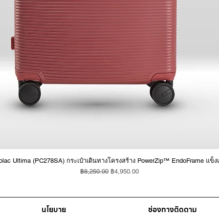
ดูข้อมูลด่วน
olac Ultima (PC278SA) กระเป๋าเดินทางโครงสร้าง PowerZip™ EndoFrame แข็งแ
ราคาปกติ
ราคาขายลด
฿8,250.00
฿4,950.00
นโยบาย
ช่องทางติดตาม