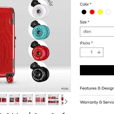
Color
*
Size
*
เลือก
จำนวน
*
Features & Desig
Echolac Logic PRO คือ
Warranty & Servi
ผสานดีไซน์แบบ Deconstr
เด่นด้วยระบบ Modular
สินค้ารับประกัน 5 ปี
อะไหล่ได้เอง พร้อมปกป้อ