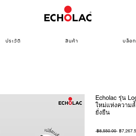
ประวัติ
สินค้า
บล็อ
Echolac รุ่น L
ใหม่แห่งความล้
ยั่งยืน
ราคา
 ฿8,550.00 
฿7,267.
ปกติ