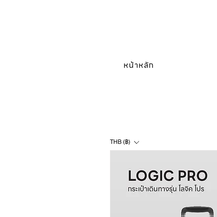
หน้าหลัก
THB (฿)