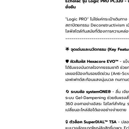
Echolac รุ่น Logic PRO PC320 - นิ
ยั่งยืน
"Logic PRO" ไม่ใช่แค่กระเป๋าเดินท
สถาปัตยกรรม Deconstructivism เข้า
ไลฟ์สไตล์ทันสมัยที่ต้องการความคล่อ
_______________________________
🌟 จุดเด่นและนวัตกรรม (Key Featu
🛡️
ผิวสัมผัส Hexacore EVO™
- แข็
ได้รับแรงบันดาลใจจากธรรมชาติ ช่ว
เลเยอร์ป้องกันรอยขีดข่วน (Anti-Scra
เอฟเฟกต์สะท้อนแสงนุ่มนวล ทนทานต
🔄
ระบบล้อ systemONE®
- ลื่น เงี
ระบบ Gel-Dampening ช่วยซับแรงสั
360 องศาอย่างอิสระ ไฮไลท์สำคัญ:
เปลี่ยนอะไหล่ล้อได้เองอย่างง่ายดาย
🔒
ตัวล็อค SuperDIAL™ TSA
- ปลอ
แบบวงล้อขนาดใหญ่ลิขสิทธิ์เฉพาะ Ec