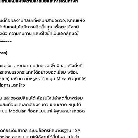
ยามใหม่แห่งความล้ำสมัยและการเดินทางที่
Hexacore EVO™ กันรอย
ประกาศสไตล์ที่แตกต่างอ
าง แต่คือผลงานศิลปะที่ผสมผสานจิตวิญญาณแห่ง
กับเทคโนโลยีการผลิตขั้นสูง เพื่อตอบโจทย์
งตัว ความทนทาน และดีไซน์ที่เป็นเอกลักษณ์
______
res)
งแกร่งและงดงาม นวัตกรรมพื้นผิวลายรังผึ้งที่
ยกระจายแรงกระแทกได้อย่างยอดเยี่ยม พร้อม
tch) เสริมความหรูหราด้วยมุม Mica ผิวมุกที่ให้
่อการแตกร้าว
ยบ และถอดเปลี่ยนได้ ล้อรุ่นใหม่ล่าสุดที่มาพร้อม
่นสะเทือนและลดเสียงรบกวนขณะลาก หมุนได้
 ระบบ Modular ที่ออกแบบมาให้คุณสามารถถอด
ดภัยระดับสากล ระบบล็อครหัสมาตรฐาน TSA
holac ออกแบบมาให้ใช้งานได้ลื่นไหล แม่นยำ