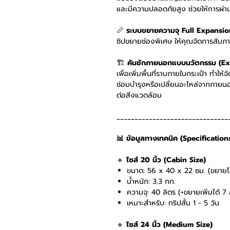
และมีความปลอดภัยสูง ช่วยให้การผ่าน
📏
ระบบขยายความจุ Full Expansi
ซิปขยายช่องพิเศษ ให้คุณจัดการสัมภาระ
🏗️
คันชักภายนอกแบบนวัตกรรม (Ex
เพื่อเพิ่มพื้นที่ราบภายในกระเป๋า ทำให้
ซ่อมบำรุงหรือเปลี่ยนอะไหล่จากภายนอ
ต่อสิ่งแวดล้อม
_______________________________
📊 ข้อมูลทางเทคนิค (Specification
🔹
ไซส์ 20 นิ้ว (Cabin Size)
ขนาด: 56 x 40 x 22 ซม. (ขยายได
น้ำหนัก: 3.3 กก.
ความจุ: 40 ลิตร (+ขยายเพิ่มได้ 7 
เหมาะสำหรับ: ทริปสั้น 1 - 5 วัน
🔹
ไซส์ 24 นิ้ว (Medium Size)